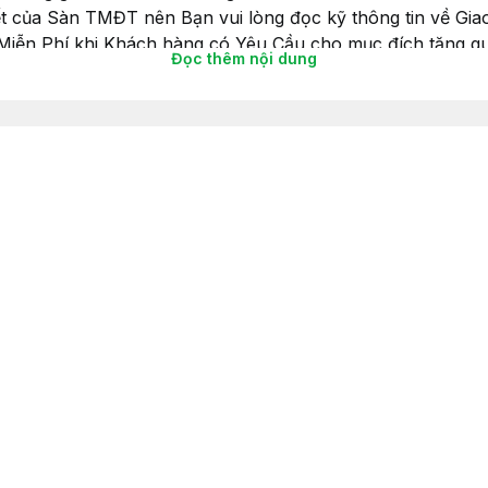
ết của Sàn TMĐT nên Bạn vui lòng đọc kỹ thông tin về Giao
 Miễn Phí khi Khách hàng có Yêu Cầu cho mục đích tặng qu
Đọc thêm nội dung
iấy gói luôn nhé.
choibegai #dochoibetrai #dochoihoatoc #hoatoc #goiqua 