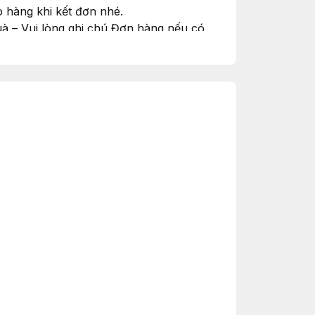
 hàng khi kết đơn nhé.
à – Vui lòng ghi chú Đơn hàng nếu có
#goiquamienphi