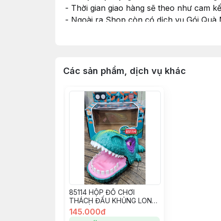
- Thời gian giao hàng sẽ theo như cam k
- Ngoài ra Shop còn có dịch vụ Gói Quà
nhu cầu và cho Shop xin thông tin màu G
#dochoi #dochoitreem #dochoichobe #do
Các sản phẩm, dịch vụ khác
85114 HỘP ĐỒ CHƠI
THÁCH ĐẤU KHỦNG LONG
PIN CẮN TAY
145.000đ