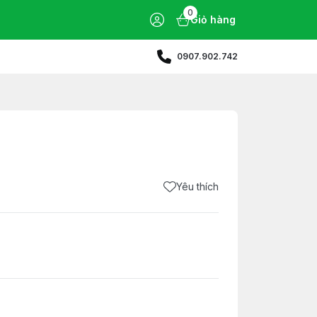
0
Giỏ hàng
0907.902.742
Yêu thích