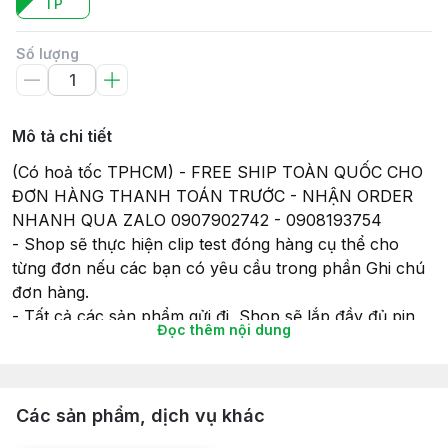
TP
Số lượng
Mô tả chi tiết
(Có hoả tốc TPHCM) - FREE SHIP TOÀN QUỐC CHO
ĐƠN HÀNG THANH TOÁN TRƯỚC - NHẬN ORDER
NHANH QUA ZALO 0907902742 - 0908193754
- Shop sẽ thực hiện clip test đóng hàng cụ thể cho
từng đơn nếu các bạn có yêu cầu trong phần Ghi chú
đơn hàng.
- Tất cả các sản phẩm gửi đi, Shop sẽ lắp đầy đủ pin
Đọc thêm nội dung
(nếu có) để đảm bảo tính tiện lợi và có thể chơi ngay
khi nhận hàng, và cũng để đảm bảo sự hoạt động của
món đồ chơi khi gửi hàng giao cho Khách hàng của
mình.
Các sản phẩm, dịch vụ khác
- Thời gian giao hàng sẽ theo như cam kết của Sàn