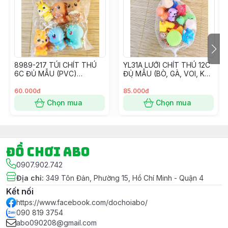
khi kết đơn nhé.
- Ngoài ra Shop còn có dịch vụ Gói Quà Miễn Phí khi
Khách hàng có Yêu Cầu cho mục đích tặng quà – Vui
lòng ghi chú Đơn hàng nếu có nhu cầu và cho Shop
xin thông tin màu Giấy gói luôn nhé.
8989-217 TÚI CHÍT THÚ
YL31A LƯỚI CHÍT THÚ 12C
#dochoi #dochoitreem #dochoichobe #dochoibegai
6C ĐỦ MẪU (PVC)
ĐỦ MẪU (BÒ, GÀ, VOI, KHỈ,
#dochoibetrai #dochoihoatoc #hoatoc #goiqua
SM6028
GẤU, SÓC)
#goiquamienphi
60.000đ
85.000đ
Chọn mua
Chọn mua
Đồ chơi ABO
0907.902.742
Địa chỉ
:
349 Tôn Đản, Phường 15, Hồ Chí Minh - Quận 4
Kết nối
https://www.facebook.com/dochoiabo/
090 819 3754
abo090208@gmail.com