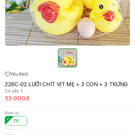
Yêu thích
226C-02 LƯỚI CHÍT VỊT MẸ + 3 CON + 3 TRỨNG
Có sẵn
:
1
55.000đ
Đơn vị
:
TP