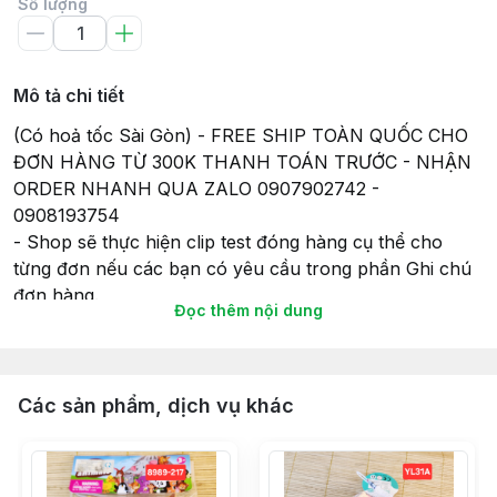
Số lượng
Mô tả chi tiết
(Có hoả tốc Sài Gòn) - FREE SHIP TOÀN QUỐC CHO
ĐƠN HÀNG TỪ 300K THANH TOÁN TRƯỚC - NHẬN
ORDER NHANH QUA ZALO 0907902742 -
0908193754
- Shop sẽ thực hiện clip test đóng hàng cụ thể cho
từng đơn nếu các bạn có yêu cầu trong phần Ghi chú
đơn hàng.
Đọc thêm nội dung
- Tất cả các sản phẩm gửi đi, Shop sẽ lắp đầy đủ pin
(nếu có) để đảm bảo tính tiện lợi và có thể chơi ngay
khi nhận hàng, và cũng để đảm bảo sự hoạt động của
món đồ chơi khi gửi hàng giao cho Khách hàng của
Các sản phẩm, dịch vụ khác
mình.
- Thời gian giao hàng sẽ theo như cam kết của Sàn
TMĐT nên Bạn vui lòng đọc kỹ thông tin về Giao hàng