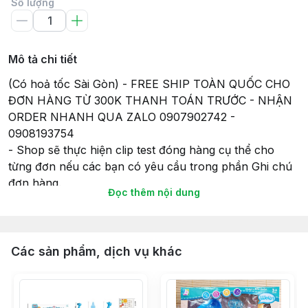
Số lượng
Mô tả chi tiết
(Có hoả tốc Sài Gòn) - FREE SHIP TOÀN QUỐC CHO
ĐƠN HÀNG TỪ 300K THANH TOÁN TRƯỚC - NHẬN
ORDER NHANH QUA ZALO 0907902742 -
0908193754
- Shop sẽ thực hiện clip test đóng hàng cụ thể cho
từng đơn nếu các bạn có yêu cầu trong phần Ghi chú
đơn hàng.
Đọc thêm nội dung
- Tất cả các sản phẩm gửi đi, Shop sẽ lắp đầy đủ pin
(nếu có) để đảm bảo tính tiện lợi và có thể chơi ngay
khi nhận hàng, và cũng để đảm bảo sự hoạt động của
món đồ chơi khi gửi hàng giao cho Khách hàng của
Các sản phẩm, dịch vụ khác
mình.
- Thời gian giao hàng sẽ theo như cam kết của Sàn
TMĐT nên Bạn vui lòng đọc kỹ thông tin về Giao hàng