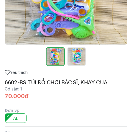
Yêu thích
6602-BS TÚI ĐỒ CHƠI BÁC SĨ, KHAY CUA
Có sẵn
:
1
70.000đ
Đơn vị
:
AL