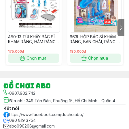
khi kết đơn nhé.
- Ngoài ra Shop còn có dịch vụ Gói Quà Miễn Phí khi
Khách hàng có Yêu Cầu cho mục đích tặng quà – Vui
lòng ghi chú Đơn hàng nếu có nhu cầu và cho Shop
xin thông tin màu Giấy gói luôn nhé.
A80-13 TÚI KHÂY BÁC SĨ
663L HỘP BÁC SĨ KHÁM
#dochoi #dochoitreem #dochoichobe #dochoibegai
KHÁM RĂNG, HÀM RĂNG,
RĂNG, BÀN CHẢI, RĂNG,
#dochoibetrai #dochoihoatoc #hoatoc #goiqua
KIM TIÊM, NHÍP (XANH)
KIM TIÊM
#goiquamienphi
175.000đ
180.000đ
Chọn mua
Chọn mua
Đồ chơi ABO
0907.902.742
Địa chỉ
:
349 Tôn Đản, Phường 15, Hồ Chí Minh - Quận 4
Kết nối
https://www.facebook.com/dochoiabo/
090 819 3754
abo090208@gmail.com