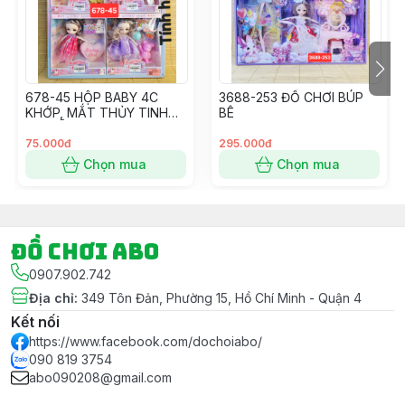
- Ngoài ra Shop còn có dịch vụ Gói Quà Miễn Phí khi
Khách hàng có Yêu Cầu cho mục đích tặng quà – Vui
lòng ghi chú Đơn hàng nếu có nhu cầu và cho Shop
xin thông tin màu Giấy gói luôn nhé.
678-45 HỘP BABY 4C
3688-253 ĐỒ CHƠI BÚP
#dochoi #dochoitreem #dochoichobe #dochoibegai
KHỚP, MẮT THỦY TINH
BÊ
#dochoibetrai #dochoihoatoc #hoatoc #goiqua
ĐỦ MẪU
#goiquamienphi
75.000đ
295.000đ
Chọn mua
Chọn mua
Đồ chơi ABO
0907.902.742
Địa chỉ
:
349 Tôn Đản, Phường 15, Hồ Chí Minh - Quận 4
Kết nối
https://www.facebook.com/dochoiabo/
090 819 3754
abo090208@gmail.com