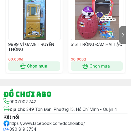
TMĐT nên Bạn vui lòng đọc kỹ thông tin về Giao hàng
khi kết đơn nhé.
- Ngoài ra Shop còn có dịch vụ Gói Quà Miễn Phí khi
Khách hàng có Yêu Cầu cho mục đích tặng quà – Vui
lòng ghi chú Đơn hàng nếu có nhu cầu và cho Shop
xin thông tin màu Giấy gói luôn nhé.
9999 VĨ GAME TRUYỀN
5151 TRỐNG ĐÂM HẢI TẶC
#dochoi #dochoitreem #dochoichobe #dochoibegai
THỐNG
#dochoibetrai #dochoihoatoc #hoatoc #goiqua
#goiquamienphi
60.000đ
90.000đ
Chọn mua
Chọn mua
Đồ chơi ABO
0907.902.742
Địa chỉ
:
349 Tôn Đản, Phường 15, Hồ Chí Minh - Quận 4
Kết nối
https://www.facebook.com/dochoiabo/
090 819 3754