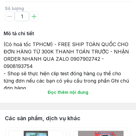
Số lượng
Mô tả chi tiết
(Có hoả tốc TPHCM) - FREE SHIP TOÀN QUỐC CHO
ĐƠN HÀNG TỪ 300K THANH TOÁN TRƯỚC - NHẬN
ORDER NHANH QUA ZALO 0907902742 -
0908193754
- Shop sẽ thực hiện clip test đóng hàng cụ thể cho
từng đơn nếu các bạn có yêu cầu trong phần Ghi chú
đơn hàng.
Đọc thêm nội dung
- Tất cả các sản phẩm gửi đi, Shop sẽ lắp đầy đủ pin
(nếu có) để đảm bảo tính tiện lợi và có thể chơi ngay
khi nhận hàng, và cũng để đảm bảo sự hoạt động của
món đồ chơi khi gửi hàng giao cho Khách hàng của
Các sản phẩm, dịch vụ khác
mình.
- Thời gian giao hàng sẽ theo như cam kết của Sàn