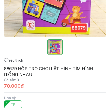
Yêu thích
88679 HỘP TRÒ CHƠI LẬT HÌNH TÌM HÌNH
GIỐNG NHAU
Có sẵn
:
3
70.000đ
Đơn vị
:
TP