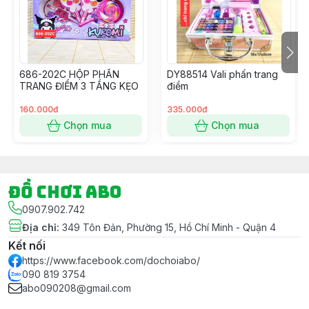
- Ngoài ra Shop còn có dịch vụ Gói Quà Miễn Phí khi
Khách hàng có Yêu Cầu cho mục đích tặng quà – Vui
lòng ghi chú Đơn hàng nếu có nhu cầu và cho Shop
xin thông tin màu Giấy gói luôn nhé.
686-202C HỘP PHẤN
DY88514 Vali phấn trang
#dochoi #dochoitreem #dochoichobe #dochoibegai
TRANG ĐIỂM 3 TẦNG KẸO
điểm
#dochoibetrai #dochoihoatoc #hoatoc #goiqua
#goiquamienphi
160.000đ
335.000đ
Chọn mua
Chọn mua
Đồ chơi ABO
0907.902.742
Địa chỉ
:
349 Tôn Đản, Phường 15, Hồ Chí Minh - Quận 4
Kết nối
https://www.facebook.com/dochoiabo/
090 819 3754
abo090208@gmail.com