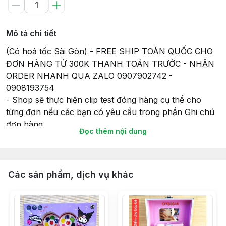
Mô tả chi tiết
(Có hoả tốc Sài Gòn) - FREE SHIP TOÀN QUỐC CHO
ĐƠN HÀNG TỪ 300K THANH TOÁN TRƯỚC - NHẬN
ORDER NHANH QUA ZALO 0907902742 -
0908193754
- Shop sẽ thực hiện clip test đóng hàng cụ thể cho
từng đơn nếu các bạn có yêu cầu trong phần Ghi chú
đơn hàng.
Đọc thêm nội dung
- Tất cả các sản phẩm gửi đi, Shop sẽ lắp đầy đủ pin
(nếu có) để đảm bảo tính tiện lợi và có thể chơi ngay
khi nhận hàng, và cũng để đảm bảo sự hoạt động của
món đồ chơi khi gửi hàng giao cho Khách hàng của
Các sản phẩm, dịch vụ khác
mình.
- Thời gian giao hàng sẽ theo như cam kết của Sàn
TMĐT nên Bạn vui lòng đọc kỹ thông tin về Giao hàng
khi kết đơn nhé.