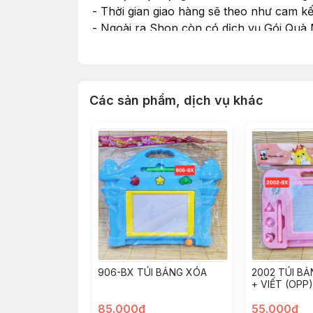
- Thời gian giao hàng sẽ theo như cam k
- Ngoài ra Shop còn có dịch vụ Gói Quà
nhu cầu và cho Shop xin thông tin màu G
#dochoi #dochoitreem #dochoichobe #do
Các sản phẩm, dịch vụ khác
906-BX TÚI BẢNG XÓA
2002 TÚI BẢ
+ VIẾT (OPP)
85.000đ
55.000đ