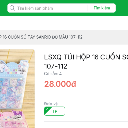
Tìm kiếm
P 16 CUỐN SỔ TAY SANRIO ĐỦ MẪU 107-112
LSXQ TÚI HỘP 16 CUỐN 
107-112
Có sẵn
:
4
28.000đ
Đơn vị
:
TP