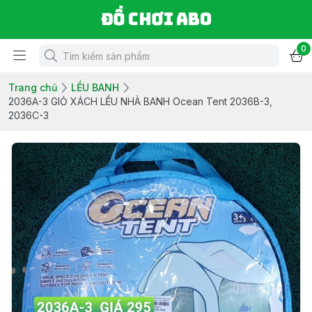
Đồ chơi ABO
0
Trang chủ
LỀU BANH
2036A-3 GIỎ XÁCH LỀU NHÀ BANH Ocean Tent 2036B-3,
2036C-3