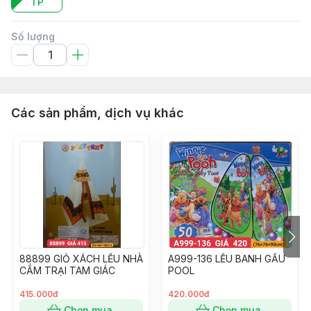
TP
Số lượng
Các sản phẩm, dịch vụ khác
88899 GIỎ XÁCH LỀU NHÀ
A999-136 LỀU BANH GẤU
CẮM TRẠI TAM GIÁC
POOL
415.000đ
420.000đ
Chọn mua
Chọn mua