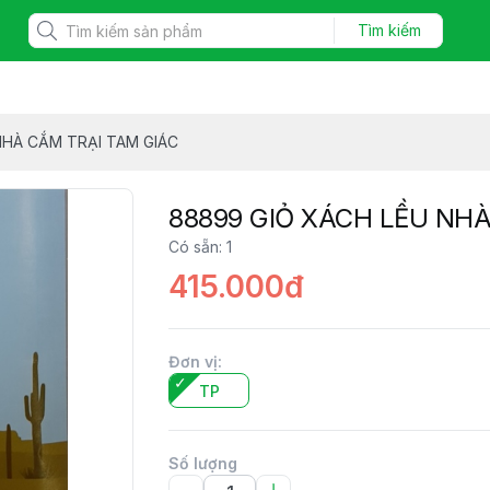
Tìm kiếm
NHÀ CẮM TRẠI TAM GIÁC
88899 GIỎ XÁCH LỀU NHÀ
Có sẵn
:
1
415.000đ
Đơn vị
:
TP
Số lượng