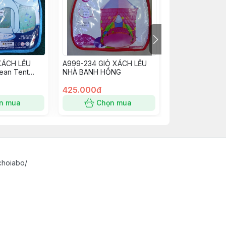
XÁCH LỀU
A999-234 GIỎ XÁCH LỀU
J1199 GIỎ XÁC
ean Tent
NHÀ BANH HỒNG
BANH XANH
6C-3
425.000đ
525.000đ
n mua
Chọn mua
Chọn
choiabo/