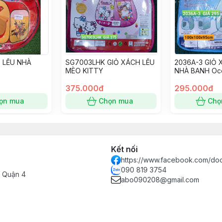
Ỏ LỀU NHÀ
SG7003LHK GIỎ XÁCH LỀU
2036A-3 GIỎ 
MÈO KITTY
NHÀ BANH Oc
2036B-3, 203
375.000đ
295.000đ
ọn mua
Chọn mua
Chọ
Kết nối
https://www.facebook.com/do
090 819 3754
- Quận 4
abo090208@gmail.com