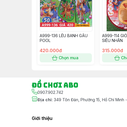
A999-136 LỀU BANH GẤU
A999-114 GI
POOL
SIÊU NHÂN
420.000đ
315.000đ
Chọn mua
Ch
Đồ chơi ABO
0907.902.742
Địa chỉ
:
349 Tôn Đản, Phường 15, Hồ Chí Minh 
Giới thiệu