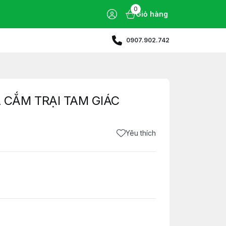
0
Giỏ hàng
0907.902.742
 CẮM TRẠI TAM GIÁC
Yêu thích