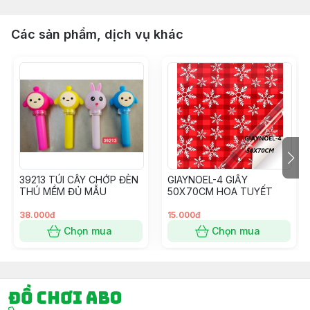
Các sản phẩm, dịch vụ khác
39213 TÚI CÂY CHỚP ĐÈN
GIAYNOEL-4 GIẤY
THÚ MỀM ĐỦ MẪU
50X70CM HOA TUYẾT
38.000đ
15.000đ
Chọn mua
Chọn mua
Đồ chơi ABO