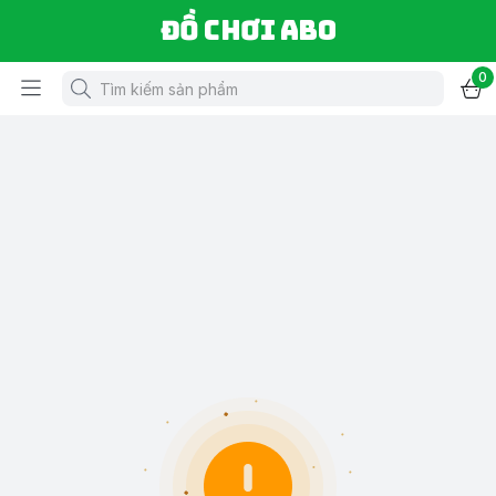
Đồ chơi ABO
0