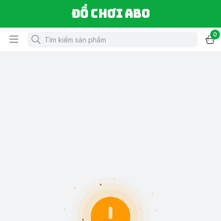
Đồ chơi ABO
0