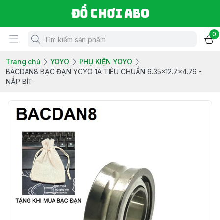
Đồ chơi ABO
0
Trang chủ
YOYO
PHỤ KIỆN YOYO
BACDAN8 BẠC ĐẠN YOYO 1A TIÊU CHUẨN 6.35x12.7x4.76 -
NẮP BÍT