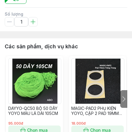
Số lượng
Các sản phẩm, dịch vụ khác
DAYYO-QC50 BỘ 50 DÂY
MAGIC-PAD2 PHỤ KIỆN
YOYO MÀU LÁ DÀI 105CM
YOYO, CẶP 2 PAD 19MM
MÀU TRẮNG TRONG CỦA
MAGIC YOYO
95.000đ
18.000đ
Chọn mua
Chọn mua