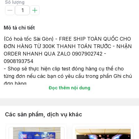
Số lượng
Mô tả chi tiết
(Có hoả tốc Sài Gòn) - FREE SHIP TOÀN QUỐC CHO
ĐƠN HÀNG TỪ 300K THANH TOÁN TRƯỚC - NHẬN
ORDER NHANH QUA ZALO 0907902742 -
0908193754
- Shop sẽ thực hiện clip test đóng hàng cụ thể cho
từng đơn nếu các bạn có yêu cầu trong phần Ghi chú
đơn hàng.
Đọc thêm nội dung
- Tất cả các sản phẩm gửi đi, Shop sẽ lắp đầy đủ pin
(nếu có) để đảm bảo tính tiện lợi và có thể chơi ngay
khi nhận hàng, và cũng để đảm bảo sự hoạt động của
món đồ chơi khi gửi hàng giao cho Khách hàng của
Các sản phẩm, dịch vụ khác
mình.
- Thời gian giao hàng sẽ theo như cam kết của Sàn
TMĐT nên Bạn vui lòng đọc kỹ thông tin về Giao hàng