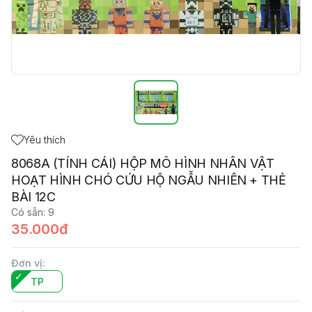
Yêu thích
8068A (TÍNH CÁI) HỘP MÔ HÌNH NHÂN VẬT
HOẠT HÌNH CHÓ CỨU HỘ NGẪU NHIÊN + THẺ
BÀI 12C
Có sẵn
:
9
35.000đ
Đơn vị
:
TP