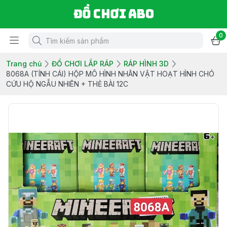
Đồ chơi ABO
0
Trang chủ
ĐỒ CHƠI LẮP RÁP
RÁP HÌNH 3D
8068A (TÍNH CÁI) HỘP MÔ HÌNH NHÂN VẬT HOẠT HÌNH CHÓ
CỨU HỘ NGẪU NHIÊN + THẺ BÀI 12C