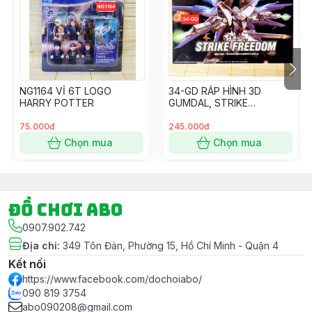
khi kết đơn nhé.
- Ngoài ra Shop còn có dịch vụ Gói Quà Miễn Phí khi
Khách hàng có Yêu Cầu cho mục đích tặng quà – Vui
lòng ghi chú Đơn hàng nếu có nhu cầu và cho Shop
xin thông tin màu Giấy gói luôn nhé.
NG1164 VỈ 6T LOGO
34-GD RÁP HÌNH 3D
#dochoi #dochoitreem #dochoichobe #dochoibegai
HARRY POTTER
GUMDAL, STRIKE
#dochoibetrai #dochoihoatoc #hoatoc #goiqua
FREEDOM
#goiquamienphi
75.000đ
245.000đ
Chọn mua
Chọn mua
Đồ chơi ABO
0907.902.742
Địa chỉ
:
349 Tôn Đản, Phường 15, Hồ Chí Minh - Quận 4
Kết nối
https://www.facebook.com/dochoiabo/
090 819 3754
abo090208@gmail.com