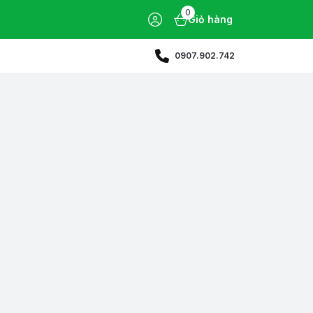
0
Giỏ hàng
0907.902.742