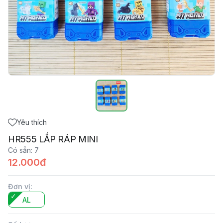
Yêu thích
HR555 LẮP RÁP MINI
Có sẵn
:
7
12.000đ
Đơn vị
:
AL