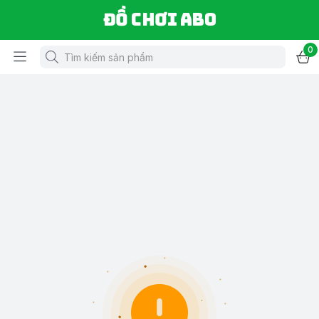
Đồ chơi ABO
0