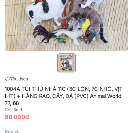
Yêu thích
1004A TÚI THÚ NHÀ 11C (3C LỚN, 7C NHỎ, VỊT
HÍT) + HÀNG RÀO, CÂY, ĐÁ (PVC) Animal World
77, 88
Có sẵn
:
1
80.000đ
Đơn vị
: