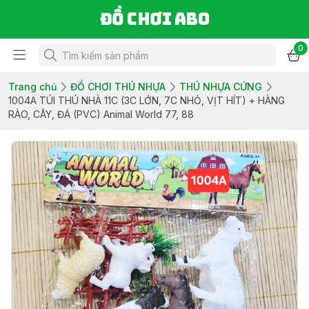
Đồ chơi ABO
0
Trang chủ
ĐỒ CHƠI THÚ NHỰA
THÚ NHỰA CỨNG
1004A TÚI THÚ NHÀ 11C (3C LỚN, 7C NHỎ, VỊT HÍT) + HÀNG
RÀO, CÂY, ĐÁ (PVC) Animal World 77, 88