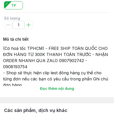
TP
Số lượng
Mô tả chi tiết
(Có hoả tốc TPHCM) - FREE SHIP TOÀN QUỐC CHO
ĐƠN HÀNG TỪ 300K THANH TOÁN TRƯỚC - NHẬN
ORDER NHANH QUA ZALO 0907902742 -
0908193754
- Shop sẽ thực hiện clip test đóng hàng cụ thể cho
từng đơn nếu các bạn có yêu cầu trong phần Ghi chú
đơn hàng.
Đọc thêm nội dung
- Tất cả các sản phẩm gửi đi, Shop sẽ lắp đầy đủ pin
(nếu có) để đảm bảo tính tiện lợi và có thể chơi ngay
khi nhận hàng, và cũng để đảm bảo sự hoạt động của
món đồ chơi khi gửi hàng giao cho Khách hàng của
Các sản phẩm, dịch vụ khác