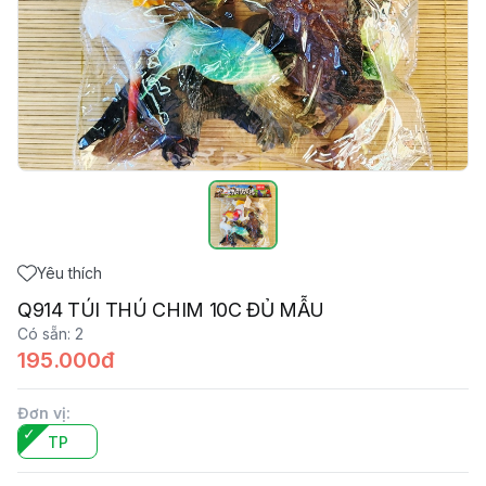
Yêu thích
Q914 TÚI THÚ CHIM 10C ĐỦ MẪU
Có sẵn
:
2
195.000đ
Đơn vị
:
TP