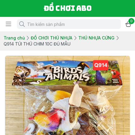
Đồ chơi ABO
0
Trang chủ
ĐỒ CHƠI THÚ NHỰA
THÚ NHỰA CỨNG
Q914 TÚI THÚ CHIM 10C ĐỦ MẪU