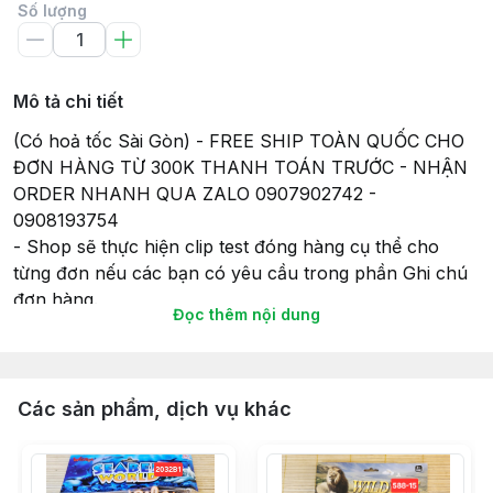
Số lượng
Mô tả chi tiết
(Có hoả tốc Sài Gòn) - FREE SHIP TOÀN QUỐC CHO
ĐƠN HÀNG TỪ 300K THANH TOÁN TRƯỚC - NHẬN
ORDER NHANH QUA ZALO 0907902742 -
0908193754
- Shop sẽ thực hiện clip test đóng hàng cụ thể cho
từng đơn nếu các bạn có yêu cầu trong phần Ghi chú
đơn hàng.
Đọc thêm nội dung
- Tất cả các sản phẩm gửi đi, Shop sẽ lắp đầy đủ pin
(nếu có) để đảm bảo tính tiện lợi và có thể chơi ngay
khi nhận hàng, và cũng để đảm bảo sự hoạt động của
món đồ chơi khi gửi hàng giao cho Khách hàng của
Các sản phẩm, dịch vụ khác
mình.
- Thời gian giao hàng sẽ theo như cam kết của Sàn
TMĐT nên Bạn vui lòng đọc kỹ thông tin về Giao hàng