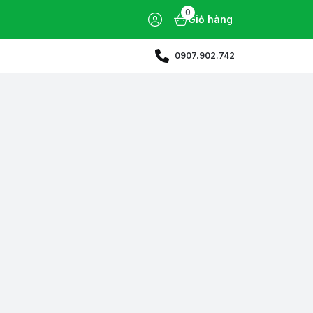
0
Giỏ hàng
0907.902.742