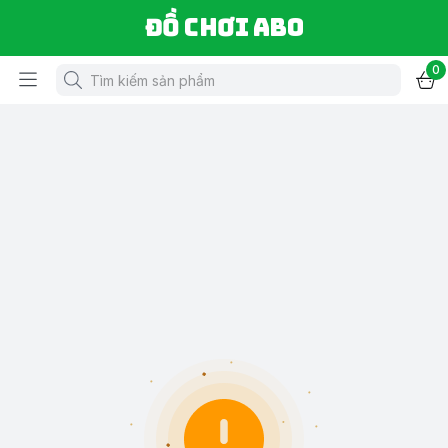
Đồ chơi ABO
0