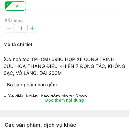
TP
Số lượng
Mô tả chi tiết
(Có hoả tốc TPHCM)
698C HỘP XE CÔNG TRÌNH
CỨU HỎA THANG ĐIỀU KHIỂN 7 ĐỘNG TÁC, KHÔNG
SẠC, VÔ LĂNG, DÀI 20CM
- Bộ sản phẩm bao gồm:
+ Xe điều khiển, bao gồm pin từ Shop.
Đọc thêm nội dung
+ Tay điều khiển, bao gồm Pin từ Shop.
- Sản phẩm đã có Clip cận cảnh và hình ảnh sản phẩm
Các sản phẩm, dịch vụ khác
là do Shop tự chụp để thể hiện thông tin là chân thật