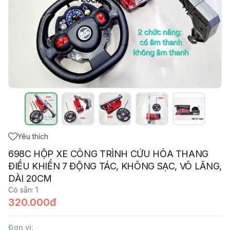
Yêu thích
698C HỘP XE CÔNG TRÌNH CỨU HỎA THANG
ĐIỀU KHIỂN 7 ĐỘNG TÁC, KHÔNG SẠC, VÔ LĂNG,
DÀI 20CM
Có sẵn
:
1
320.000đ
Đơn vị
: