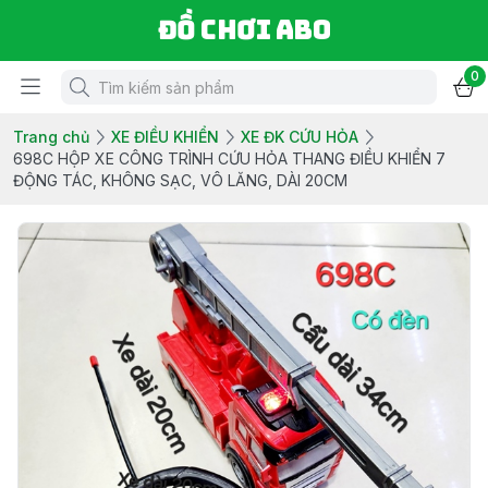
Đồ chơi ABO
0
Trang chủ
XE ĐIỀU KHIỂN
XE ĐK CỨU HỎA
698C HỘP XE CÔNG TRÌNH CỨU HỎA THANG ĐIỀU KHIỂN 7
ĐỘNG TÁC, KHÔNG SẠC, VÔ LĂNG, DÀI 20CM