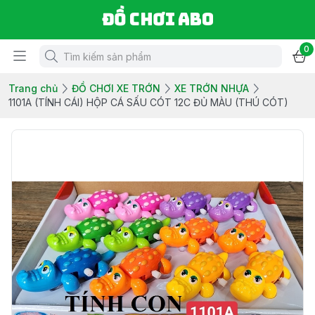
Đồ chơi ABO
0
Trang chủ
ĐỒ CHƠI XE TRỚN
XE TRỚN NHỰA
1101A (TÍNH CÁI) HỘP CÁ SẤU CÓT 12C ĐỦ MÀU (THÚ CÓT)