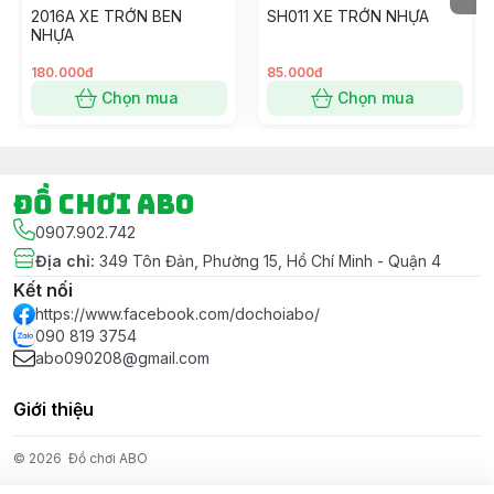
2016A XE TRỚN BEN
SH011 XE TRỚN NHỰA
NHỰA
180.000đ
85.000đ
Chọn mua
Chọn mua
Đồ chơi ABO
0907.902.742
Địa chỉ
:
349 Tôn Đản, Phường 15, Hồ Chí Minh - Quận 4
Kết nối
https://www.facebook.com/dochoiabo/
090 819 3754
abo090208@gmail.com
Giới thiệu
© 2026
Đồ chơi ABO