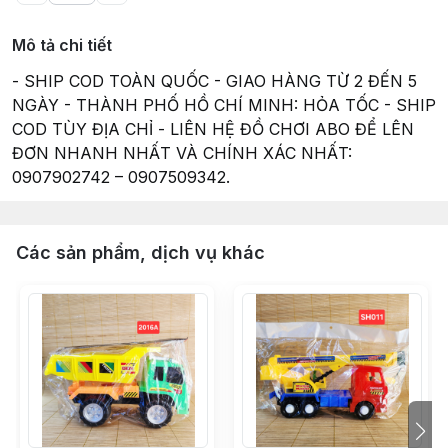
Mô tả chi tiết
- SHIP COD TOÀN QUỐC - GIAO HÀNG TỪ 2 ĐẾN 5
NGÀY - THÀNH PHỐ HỒ CHÍ MINH: HỎA TỐC - SHIP
COD TÙY ĐỊA CHỈ - LIÊN HỆ ĐỒ CHƠI ABO ĐỂ LÊN
ĐƠN NHANH NHẤT VÀ CHÍNH XÁC NHẤT:
0907902742 – 0907509342.
Các sản phẩm, dịch vụ khác