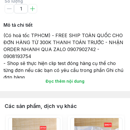
Số lượng
Mô tả chi tiết
(Có hoả tốc TPHCM) - FREE SHIP TOÀN QUỐC CHO
ĐƠN HÀNG TỪ 300K THANH TOÁN TRƯỚC - NHẬN
ORDER NHANH QUA ZALO 0907902742 -
0908193754
- Shop sẽ thực hiện clip test đóng hàng cụ thể cho
từng đơn nếu các bạn có yêu cầu trong phần Ghi chú
đơn hàng.
Đọc thêm nội dung
- Tất cả các sản phẩm gửi đi, Shop sẽ lắp đầy đủ pin
(nếu có) để đảm bảo tính tiện lợi và có thể chơi ngay
khi nhận hàng, và cũng để đảm bảo sự hoạt động của
món đồ chơi khi gửi hàng giao cho Khách hàng của
Các sản phẩm, dịch vụ khác
mình.
- Thời gian giao hàng sẽ theo như cam kết của Sàn
TMĐT nên Bạn vui lòng đọc kỹ thông tin về Giao hàng