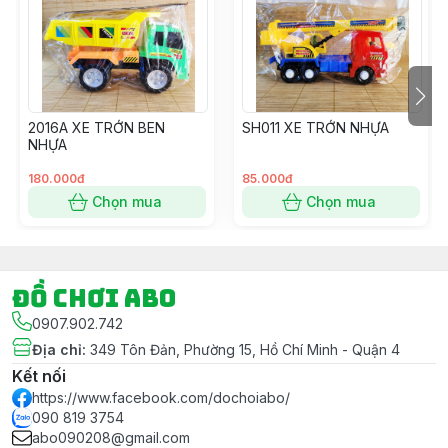
khi kết đơn nhé.
- Ngoài ra Shop còn có dịch vụ Gói Quà Miễn Phí khi
Khách hàng có Yêu Cầu cho mục đích tặng quà – Vui
lòng ghi chú Đơn hàng nếu có nhu cầu và cho Shop
xin thông tin màu Giấy gói luôn nhé.
2016A XE TRỚN BEN
SH011 XE TRỚN NHỰA
#dochoi #dochoitreem #dochoichobe #dochoibegai
NHỰA
#dochoibetrai #dochoihoatoc #hoatoc #goiqua
#goiquamienphi
180.000đ
85.000đ
Chọn mua
Chọn mua
Đồ chơi ABO
0907.902.742
Địa chỉ
:
349 Tôn Đản, Phường 15, Hồ Chí Minh - Quận 4
Kết nối
https://www.facebook.com/dochoiabo/
090 819 3754
abo090208@gmail.com