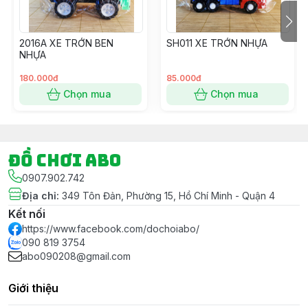
xin thông tin màu Giấy gói luôn nhé.
#dochoi #dochoitreem #dochoichobe #dochoibegai
2016A XE TRỚN BEN
SH011 XE TRỚN NHỰA
#dochoibetrai #dochoihoatoc #hoatoc #goiqua
NHỰA
#goiquamienphi #capybara #xedieukhien
#xedieukhientuxa #nado #conquay #conquaynado
180.000đ
85.000đ
Chọn mua
Chọn mua
Đồ chơi ABO
0907.902.742
Địa chỉ
:
349 Tôn Đản, Phường 15, Hồ Chí Minh - Quận 4
Kết nối
https://www.facebook.com/dochoiabo/
090 819 3754
abo090208@gmail.com
Giới thiệu