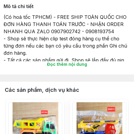
Mô tả chi tiết
(Có hoả tốc TPHCM) - FREE SHIP TOÀN QUỐC CHO
ĐƠN HÀNG THANH TOÁN TRƯỚC - NHẬN ORDER
NHANH QUA ZALO 0907902742 - 0908193754
- Shop sẽ thực hiện clip test đóng hàng cụ thể cho
từng đơn nếu các bạn có yêu cầu trong phần Ghi chú
đơn hàng.
- Tất cả các sản phẩm gửi đi, Shop sẽ lắp đầy đủ pin
Đọc thêm nội dung
(nếu có) để đảm bảo tính tiện lợi và có thể chơi ngay
khi nhận hàng, và cũng để đảm bảo sự hoạt động của
món đồ chơi khi gửi hàng giao cho Khách hàng của
mình.
Các sản phẩm, dịch vụ khác
- Thời gian giao hàng sẽ theo như cam kết của Sàn
TMĐT nên Bạn vui lòng đọc kỹ thông tin về Giao hàng
khi kết đơn nhé.
- Ngoài ra Shop còn có dịch vụ Gói Quà Miễn Phí khi
Khách hàng có Yêu Cầu cho mục đích tặng quà – Vui
lòng ghi chú Đơn hàng nếu có nhu cầu và cho Shop