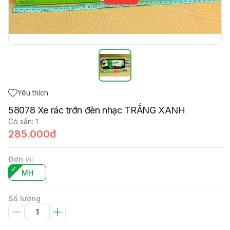
Yêu thích
58078 Xe rác trớn đèn nhạc TRẮNG XANH
Có sẵn
:
1
285.000đ
Đơn vị
:
MH
Số lượng