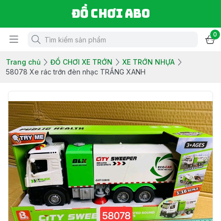
Đồ chơi ABO
0
Trang chủ
ĐỒ CHƠI XE TRỚN
XE TRỚN NHỰA
58078 Xe rác trớn đèn nhạc TRẮNG XANH