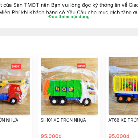
ết của Sàn TMĐT nên Bạn vui lòng đọc kỹ thông tin về Giao
 Miễn Phí khi Khách hàng có Yêu Cầu cho mục đích tặng qu
Đọc thêm nội dung
iấy gói luôn nhé.
choibegai #dochoibetrai #dochoihoatoc #hoatoc #goiqua 
RỚN NHỰA
SH101 XE TRỚN NHỰA
AT68 XE TRỚ
95.000đ
95.000đ