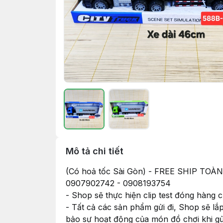
Mô tả chi tiết
(Có hoả tốc Sài Gòn) - FREE SHIP
0907902742 - 0908193754
- Shop sẽ thực hiện clip test đóng hàng
- Tất cả các sản phẩm gửi đi, Shop sẽ lắ
bảo sự hoạt động của món đồ chơi khi g