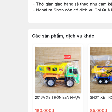
- Thời gian giao hàng sẽ theo như cam k
- Ngoài ra Shop còn có dịch vụ Gói Quà
nhu cầu và cho Shop xin thông tin màu G
#dochoi #dochoitreem #dochoichobe #do
Các sản phẩm, dịch vụ khác
2016A XE TRỚN BEN NHỰA
SH011 XE T
180.000đ
85.000đ