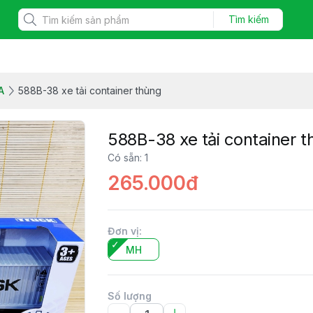
Tìm kiếm
A
588B-38 xe tải container thùng
588B-38 xe tải container 
Có sẵn
:
1
265.000đ
Đơn vị
:
MH
Số lượng