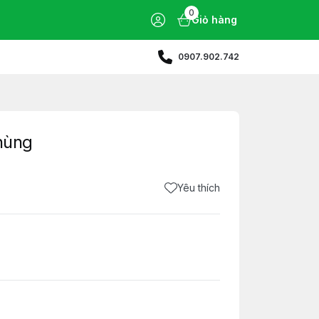
0
Giỏ hàng
0907.902.742
thùng
Yêu thích