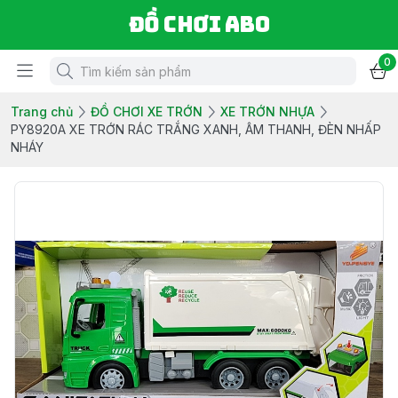
Đồ chơi ABO
0
Trang chủ
ĐỒ CHƠI XE TRỚN
XE TRỚN NHỰA
PY8920A XE TRỚN RÁC TRẮNG XANH, ÂM THANH, ĐÈN NHẤP
NHÁY