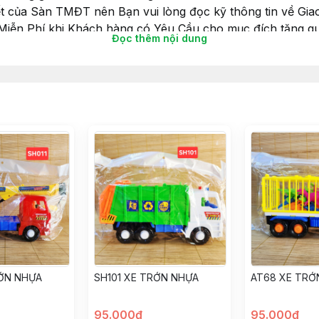
ết của Sàn TMĐT nên Bạn vui lòng đọc kỹ thông tin về Giao
 Miễn Phí khi Khách hàng có Yêu Cầu cho mục đích tặng qu
Đọc thêm nội dung
iấy gói luôn nhé.
choibegai #dochoibetrai #dochoihoatoc #hoatoc #goiqua 
RỚN NHỰA
SH101 XE TRỚN NHỰA
AT68 XE TRỚ
95.000đ
95.000đ