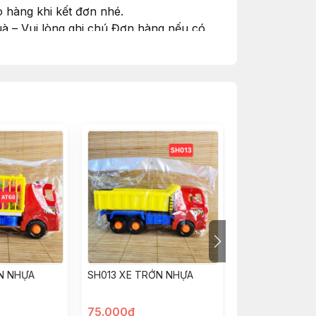
 hàng khi kết đơn nhé.
à – Vui lòng ghi chú Đơn hàng nếu có
#goiquamienphi
N NHỰA
SH013 XE TRỚN NHỰA
168-1 XE TRỚN
75.000đ
55.000đ