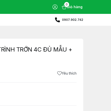
0
Giỏ hàng
0907.902.742
TRÌNH TRỚN 4C ĐỦ MẪU +
Yêu thích