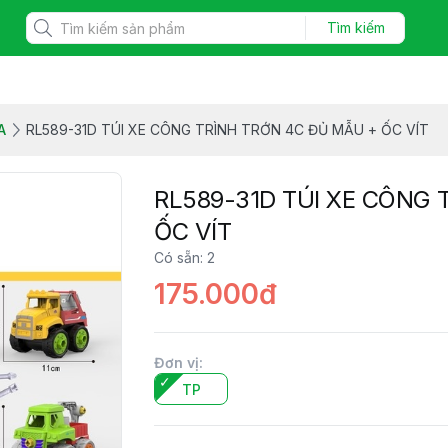
Tìm kiếm
A
RL589-31D TÚI XE CÔNG TRÌNH TRỚN 4C ĐỦ MẪU + ỐC VÍT
RL589-31D TÚI XE CÔNG 
ỐC VÍT
Có sẵn
:
2
175.000đ
Đơn vị
:
TP