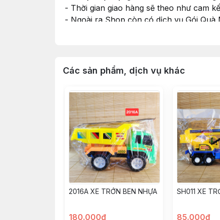
- Thời gian giao hàng sẽ theo như cam k
- Ngoài ra Shop còn có dịch vụ Gói Quà
nhu cầu và cho Shop xin thông tin màu G
#dochoi #dochoitreem #dochoichobe #do
Các sản phẩm, dịch vụ khác
2016A XE TRỚN BEN NHỰA
SH011 XE T
180.000đ
85.000đ