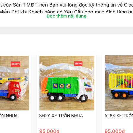
ết của Sàn TMĐT nên Bạn vui lòng đọc kỹ thông tin về Giao
 Miễn Phí khi Khách hàng có Yêu Cầu cho mục đích tặng qu
Đọc thêm nội dung
iấy gói luôn nhé.
choibegai #dochoibetrai #dochoihoatoc #hoatoc #goiqua 
RỚN NHỰA
SH101 XE TRỚN NHỰA
AT68 XE TRỚ
95.000đ
95.000đ