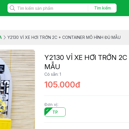
Tìm kiếm
A
Y2130 VỈ XE HƠI TRỚN 2C + CONTAINER MÔ HÌNH ĐỦ MẪU
Y2130 VỈ XE HƠI TRỚN 2
MẪU
Có sẵn
:
1
105.000đ
Đơn vị
:
TP