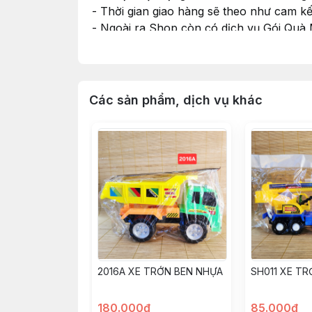
- Thời gian giao hàng sẽ theo như cam k
- Ngoài ra Shop còn có dịch vụ Gói Quà
nhu cầu và cho Shop xin thông tin màu G
#dochoi #dochoitreem #dochoichobe #do
Các sản phẩm, dịch vụ khác
2016A XE TRỚN BEN NHỰA
SH011 XE T
180.000đ
85.000đ