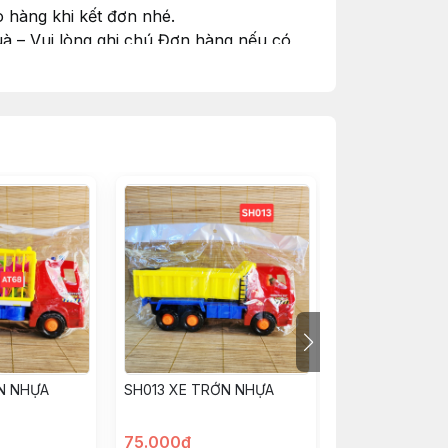
 hàng khi kết đơn nhé.
à – Vui lòng ghi chú Đơn hàng nếu có
#goiquamienphi
N NHỰA
SH013 XE TRỚN NHỰA
168-1 XE TRỚN
75.000đ
55.000đ