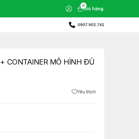
0
Giỏ hàng
0907.902.742
C + CONTAINER MÔ HÌNH ĐỦ
Yêu thích