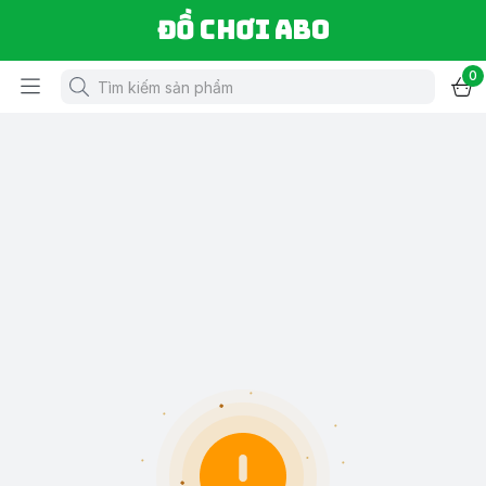
Đồ chơi ABO
0