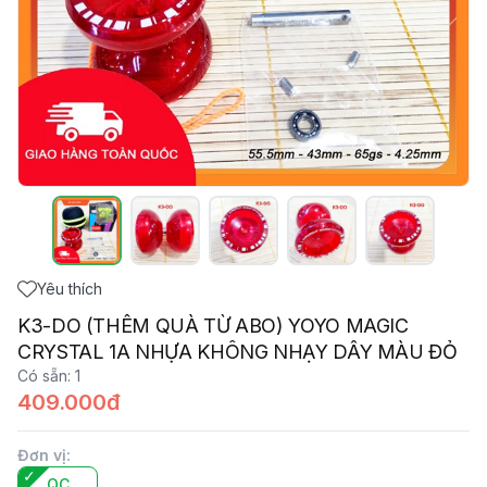
Yêu thích
K3-DO (THÊM QUÀ TỪ ABO) YOYO MAGIC
CRYSTAL 1A NHỰA KHÔNG NHẠY DÂY MÀU ĐỎ
Có sẵn
:
1
409.000đ
Đơn vị
:
QC