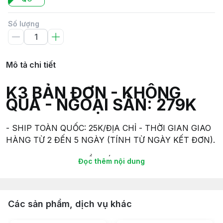
Số lượng
Mô tả chi tiết
K3 BẢN ĐƠN - KHÔNG
QUÀ - NGOẠI SÀN: 279K
- SHIP TOÀN QUỐC: 25K/ĐỊA CHỈ - THỜI GIAN GIAO
HÀNG TỪ 2 ĐẾN 5 NGÀY (TÍNH TỪ NGÀY KẾT ĐƠN).
- SHIP NHANH TP.HỒ CHÍ MINH: tùy địa chỉ và gói
Đọc thêm nội dung
thời gian giao 60 phút - 120 phút - 240 phút sẽ có mức
phí ship khác nhau.
- Mua hàng trực tiếp - Đồ chơi ABO - 349 Tôn Đản,
Các sản phẩm, dịch vụ khác
Phường 15, Quận 4 TPHCM.