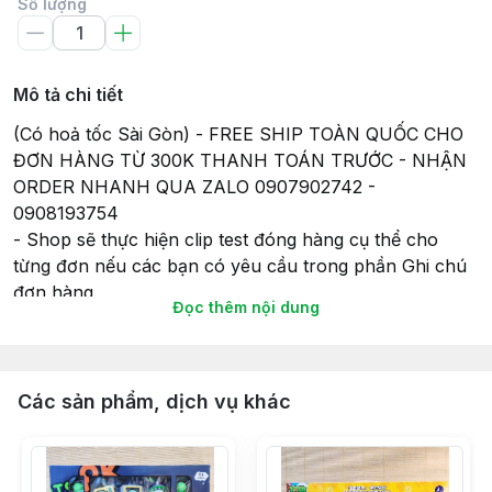
Số lượng
Mô tả chi tiết
(Có hoả tốc Sài Gòn) - FREE SHIP TOÀN QUỐC CHO
ĐƠN HÀNG TỪ 300K THANH TOÁN TRƯỚC - NHẬN
ORDER NHANH QUA ZALO 0907902742 -
0908193754
- Shop sẽ thực hiện clip test đóng hàng cụ thể cho
từng đơn nếu các bạn có yêu cầu trong phần Ghi chú
đơn hàng.
Đọc thêm nội dung
- Tất cả các sản phẩm gửi đi, Shop sẽ lắp đầy đủ pin
(nếu có) để đảm bảo tính tiện lợi và có thể chơi ngay
khi nhận hàng, và cũng để đảm bảo sự hoạt động của
món đồ chơi khi gửi hàng giao cho Khách hàng của
Các sản phẩm, dịch vụ khác
mình.
- Thời gian giao hàng sẽ theo như cam kết của Sàn
TMĐT nên Bạn vui lòng đọc kỹ thông tin về Giao hàng