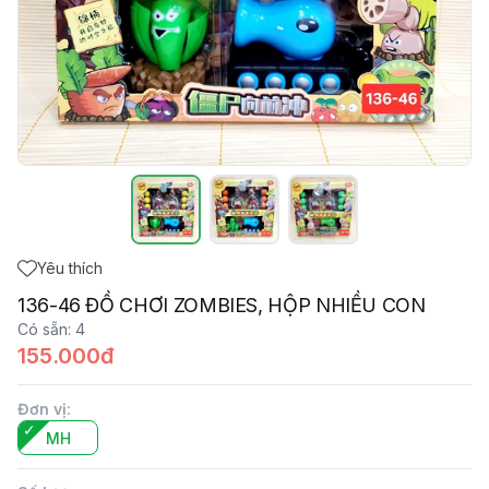
Yêu thích
136-46 ĐỒ CHƠI ZOMBIES, HỘP NHIỀU CON
Có sẵn
:
4
155.000đ
Đơn vị
:
MH